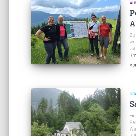
AL
P
A
Zu 
wun
zäh
(m
Vo
BE
S
Ein
Pan
Wan
RUN