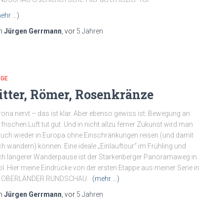
ehr …)
n
Jürgen Gerrmann
, vor
5 Jahren
RGE
itter, Römer, Rosenkränze
ona nervt – das ist klar. Aber ebenso gewiss ist: Bewegung an
 frischen Luft tut gut. Und in nicht allzu ferner Zukunst wird man
auch wieder in Europa ohne Einschränkungen reisen (und damit
h wandern) können. Eine ideale „Einlauftour“ im Frühling und
h längerer Wanderpause ist der Starkenberger Panoramaweg in
ol. Hier meine Eindrücke von der ersten Etappe aus meiner Serie in
r OBERLÄNDER RUNDSCHAU.
(mehr …)
n
Jürgen Gerrmann
, vor
5 Jahren