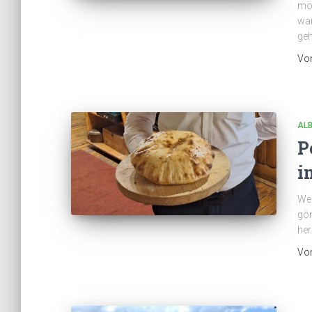
möc
wan
geh
Vo
AL
P
i
Wer
gön
her
Vo