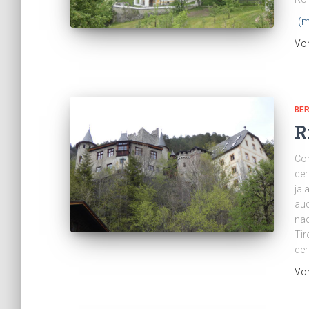
(m
Vo
BE
R
Cor
der
ja 
auc
nac
Tir
de
Vo