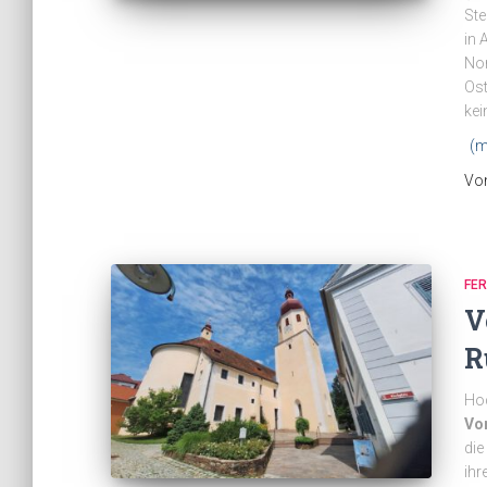
Ste
in 
Nor
Ost
kei
(m
Vo
FE
V
R
Hoc
Vo
die
ihr