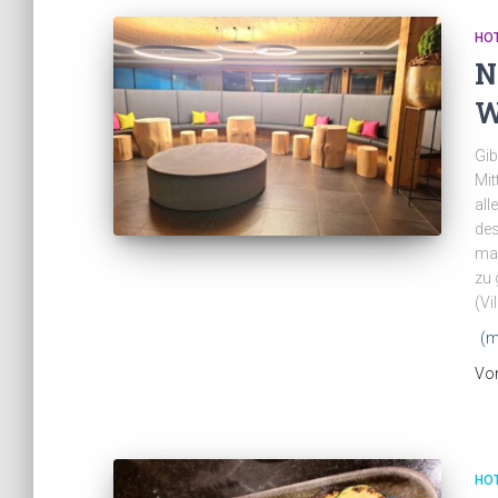
HO
N
W
Gib
Mit
all
des
man
zu 
(Vi
(m
Vo
HO