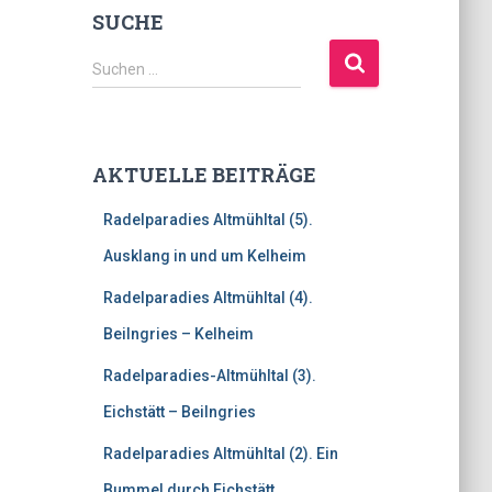
SUCHE
S
Suchen …
u
c
h
e
AKTUELLE BEITRÄGE
n
n
Radelparadies Altmühltal (5).
a
c
Ausklang in und um Kelheim
h
Radelparadies Altmühltal (4).
:
Beilngries – Kelheim
Radelparadies-Altmühltal (3).
Eichstätt – Beilngries
Radelparadies Altmühltal (2). Ein
Bummel durch Eichstätt