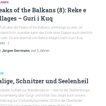
BANIEN
eaks of the Balkans (8): Reke e
llages – Guri i Kuq
Fuß über die Peaks of the Balkans unterwegs zu sein, ist
derschön, zuweilen kann das Ende einer Etappe auch ziemlich
 sein. So wie diesmal von Reke e Allages nach Guri i Kuq.
ehr …)
n
Jürgen Gerrmann
, vor
3 Jahren
RGE
alige, Schnitzer und Seelenheil
 idealer Auftakt zur Wandersaison – das ist der Starkenberger
oramaweg über Gurgl- und Inntal. Das zeigte auch unsere
derung zur Vorbereitung meiner 2019 in der Oberländer
DSCHAU erschienen Serie. Hier deren letzter Teil: