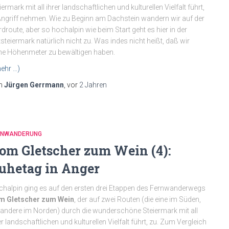
iermark mit all ihrer landschaftlichen und kulturellen Vielfalt führt,
Angriff nehmen. Wie zu Beginn am Dachstein wandern wir auf der
droute, aber so hochalpin wie beim Start geht es hier in der
steiermark natürlich nicht zu. Was indes nicht heißt, daß wir
ne Höhenmeter zu bewältigen haben.
ehr …)
n
Jürgen Gerrmann
, vor
2 Jahren
RNWANDERUNG
om Gletscher zum Wein (4):
uhetag in Anger
halpin ging es auf den ersten drei Etappen des Fernwanderwegs
m Gletscher zum Wein
, der auf zwei Routen (die eine im Süden,
 andere im Norden) durch die wunderschöne Steiermark mit all
er landschaftlichen und kulturellen Vielfalt führt, zu. Zum Vergleich