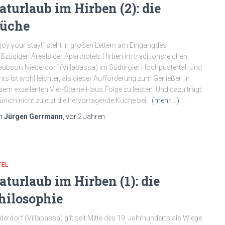
aturlaub im Hirben (2): die
üche
joy your stay!“ steht in großen Lettern am Eingangdes
ßzügigen Areals der Aparthotels Hirben im traditionsreichen
aubsort Niederdorf (Villabassa) im Südtiroler Hochpustertal. Und
hts ist wohl leichter, als dieser Aufforderung zum Genießen in
sem exzellenten Vier-Sterne-Haus Folge zu leisten. Und dazu trägt
ürlich nicht zuletzt die hervorragende Küche bei.
(mehr …)
n
Jürgen Gerrmann
, vor
2 Jahren
TEL
aturlaub im Hirben (1): die
hilosophie
derdorf (Villabassa) gilt seit Mitte des 19. Jahrhunderts als Wiege