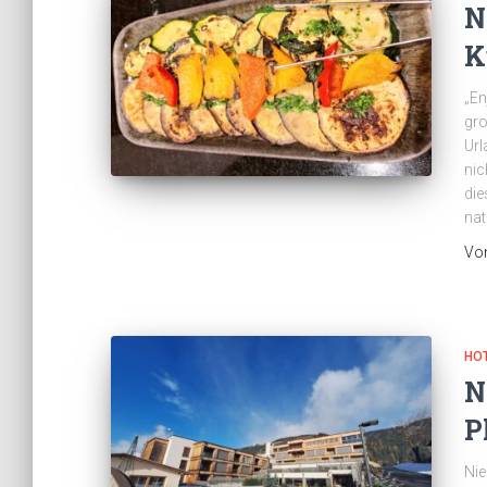
N
K
„En
gro
Url
nic
die
nat
Vo
HO
N
P
Nie