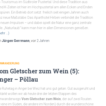
 Tourismus im Südtiroler Pustertal. Und diese Tradition aus
nd K-Zeiten ist hier im Hochpustertal am allen Ecken und Enden
spüren. Ein Betrieb dort setzt freilich seit einigen Jahren auch
z neue Maßstäbe: Das Aparthotel Hirben verbindet die Tradition
 neuen Impulsen – und dabei spielt die Natur eine ganz zentrale
le. „Naturlaub“ kann man hier in allen Dimensionen genießen.
ehr …)
n
Jürgen Gerrmann
, vor
2 Jahren
RNWANDERUNG
om Gletscher zum Wein (5):
nger – Pöllau
e Ruhetag in Anger bei Weiz hat uns gut getan. Gut ausgeruht und
tärkt wollen wir ab heute drei der letzten Etappen des
rnwanderwegs
Vom Gletscher zum Wein
,
der auf zwei Routen
e eine im Süden, die andere im Norden) durch die wunderschöne