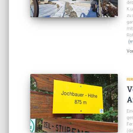
des
K.u
zu 
gan
mit
Rol
(m
Vo
FE
V
A
Ein
ges
Fe
(di