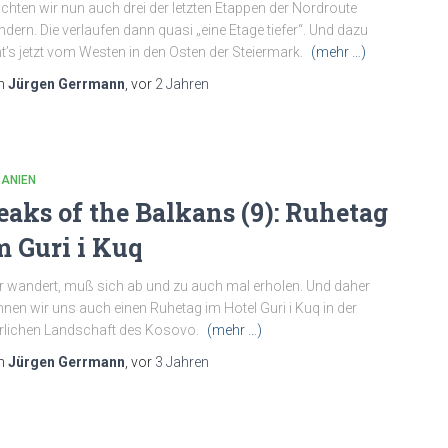
hten wir nun auch drei der letzten Etappen der Nordroute
dern. Die verlaufen dann quasi „eine Etage tiefer“. Und dazu
t’s jetzt vom Westen in den Osten der Steiermark.
(mehr …)
n
Jürgen Gerrmann
, vor
2 Jahren
BANIEN
eaks of the Balkans (9): Ruhetag
m Guri i Kuq
 wandert, muß sich ab und zu auch mal erholen. Und daher
nen wir uns auch einen Ruhetag im Hotel Guri i Kuq in der
rlichen Landschaft des Kosovo.
(mehr …)
n
Jürgen Gerrmann
, vor
3 Jahren