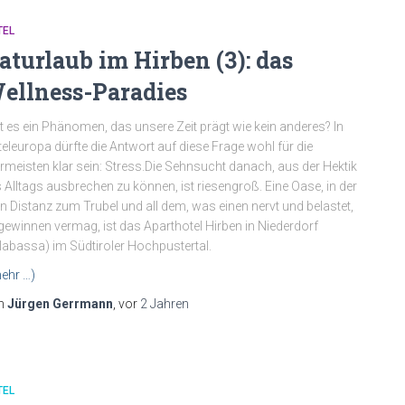
TEL
aturlaub im Hirben (3): das
ellness-Paradies
t es ein Phänomen, das unsere Zeit prägt wie kein anderes? In
teleuropa dürfte die Antwort auf diese Frage wohl für die
ermeisten klar sein: Stress.Die Sehnsucht danach, aus der Hektik
 Alltags ausbrechen zu können, ist riesengroß. Eine Oase, in der
 Distanz zum Trubel und all dem, was einen nervt und belastet,
gewinnen vermag, ist das Aparthotel Hirben in Niederdorf
llabassa) im Südtiroler Hochpustertal.
ehr …)
n
Jürgen Gerrmann
, vor
2 Jahren
TEL