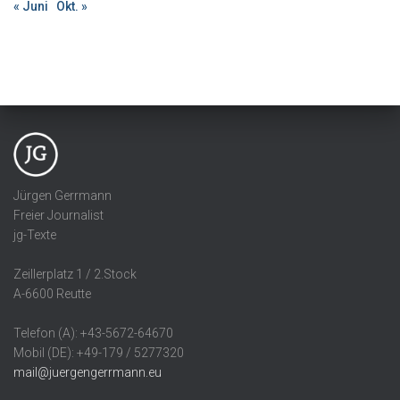
« Juni
Okt. »
Jürgen Gerrmann
Freier Journalist
jg-Texte
Zeillerplatz 1 / 2.Stock
A-6600 Reutte
Telefon (A): +43-5672-64670
Mobil (DE): +49-179 / 5277320
mail@juergengerrmann.eu