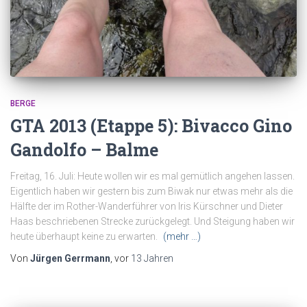
BERGE
GTA 2013 (Etappe 5): Bivacco Gino
Gandolfo – Balme
Freitag, 16. Juli: Heute wollen wir es mal gemütlich angehen lassen.
Eigentlich haben wir gestern bis zum Biwak nur etwas mehr als die
Hälfte der im Rother-Wanderführer von Iris Kürschner und Dieter
Haas beschriebenen Strecke zurückgelegt. Und Steigung haben wir
heute überhaupt keine zu erwarten.
(mehr …)
Von
Jürgen Gerrmann
, vor
13 Jahren