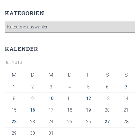
KATEGORIEN
K
A
T
E
KALENDER
G
O
Juli 2013
R
I
M
D
M
D
F
S
S
E
N
1
2
3
4
5
6
7
8
9
10
11
12
13
14
15
16
17
18
19
20
21
22
23
24
25
26
27
28
29
30
31