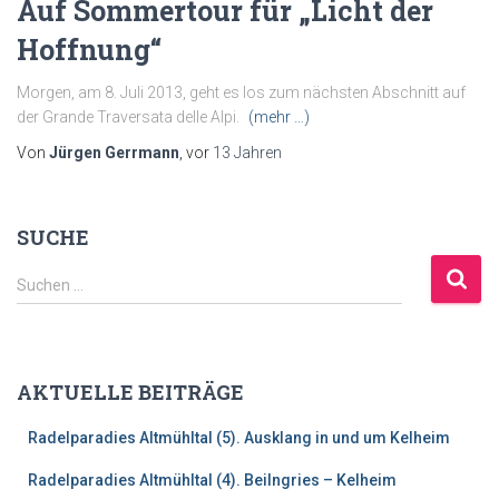
Auf Sommertour für „Licht der
Hoffnung“
Morgen, am 8. Juli 2013, geht es los zum nächsten Abschnitt auf
der Grande Traversata delle Alpi.
(mehr …)
Von
Jürgen Gerrmann
, vor
13 Jahren
SUCHE
S
Suchen …
u
c
h
e
AKTUELLE BEITRÄGE
n
n
Radelparadies Altmühltal (5). Ausklang in und um Kelheim
a
c
Radelparadies Altmühltal (4). Beilngries – Kelheim
h