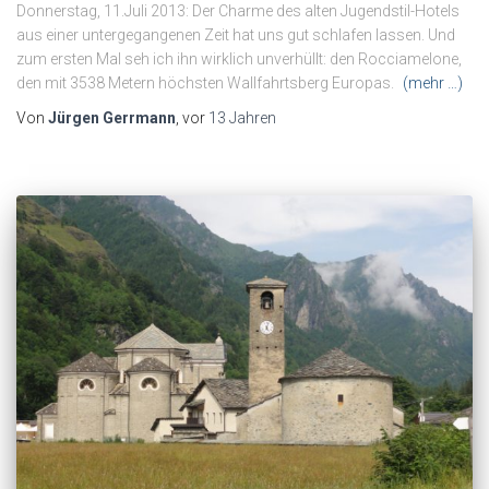
Donnerstag, 11.Juli 2013: Der Charme des alten Jugendstil-Hotels
aus einer untergegangenen Zeit hat uns gut schlafen lassen. Und
zum ersten Mal seh ich ihn wirklich unverhüllt: den Rocciamelone,
den mit 3538 Metern höchsten Wallfahrtsberg Europas.
(mehr …)
Von
Jürgen Gerrmann
, vor
13 Jahren