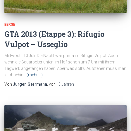
BERGE
GTA 2013 (Etappe 3): Rifugio
Vulpot – Usseglio
Mittwoch, 10.Juli: Die Nacht war prima im Rifugio Vulpot. Auch
wenn die Bauarbeiter unten im Hof schon um 7 Uhr mit ihrem
Tagwerk angefangen haben. Aber was soll’s. Aufstehen muss man
ja ohnehin.
(mehr …)
Von
Jürgen Gerrmann
, vor
13 Jahren