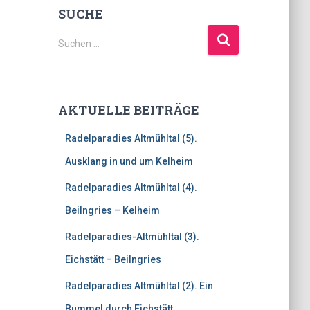
SUCHE
S
Suchen …
u
c
h
e
AKTUELLE BEITRÄGE
n
n
Radelparadies Altmühltal (5).
a
c
Ausklang in und um Kelheim
h
Radelparadies Altmühltal (4).
:
Beilngries – Kelheim
Radelparadies-Altmühltal (3).
Eichstätt – Beilngries
Radelparadies Altmühltal (2). Ein
Bummel durch Eichstätt