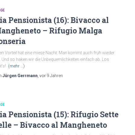
RGE
ia Pensionista (16): Bivacco al
angheneto – Rifugio Malga
onseria
en Vorteil hat eine miese Nacht: Man kommt auch früh wieder
. Und so haken wir die Unbequemlichkeiten einfach ab. Los
t’s!
(mehr …)
n
Jürgen Gerrmann
, vor
9 Jahren
RGE
ia Pensionista (15): Rifugio Sette
elle – Bivacco al Mangheneto