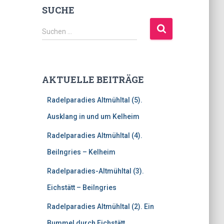
SUCHE
S
Suchen …
u
c
h
e
AKTUELLE BEITRÄGE
n
n
Radelparadies Altmühltal (5).
a
c
Ausklang in und um Kelheim
h
Radelparadies Altmühltal (4).
:
Beilngries – Kelheim
Radelparadies-Altmühltal (3).
Eichstätt – Beilngries
Radelparadies Altmühltal (2). Ein
Bummel durch Eichstätt