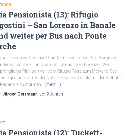
TDOOR
ia Pensionista (13): Rifugio
gostini – San Lorenzo in Banale
nd weiter per Bus nach Ponte
rche
 soll es nun weitergehen? Für Werner ist es klar: Sein Kompass-
derbuch schickt ihn hinab ins Tal nach San Lorenzo. Mein
prünglicher Plan sah vor, vom Rifugio Tosa zum Molveno-See
usteigen und vom in der Nähe gelegenen Andalo mit der Seilbahn
 Paganella zu stürmen.
(mehr …)
n
Jürgen Gerrmann
, vor
9 Jahren
RGE
ia Pensionista (12): Tuckett-