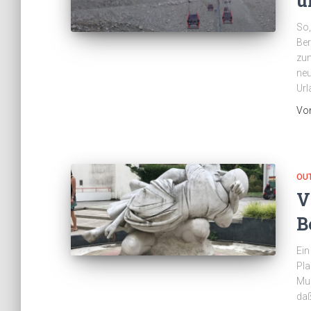
u
So,
Ber
zu
neu
Url
Vo
OU
V
B
Ein
Pla
Mus
daß