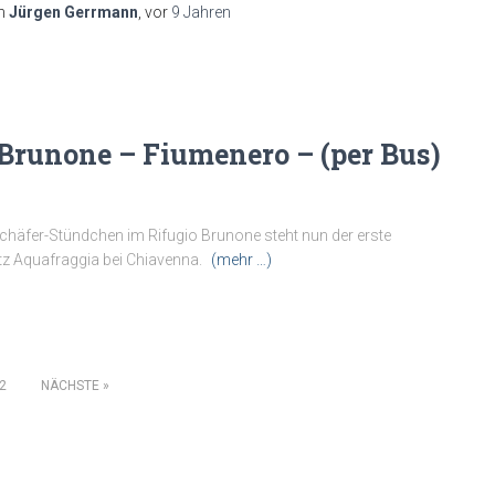
n
Jürgen Gerrmann
, vor
9 Jahren
o Brunone – Fiumenero – (per Bus)
häfer-Stündchen im Rifugio Brunone steht nun der erste
tz Aquafraggia bei Chiavenna.
(mehr …)
2
NÄCHSTE