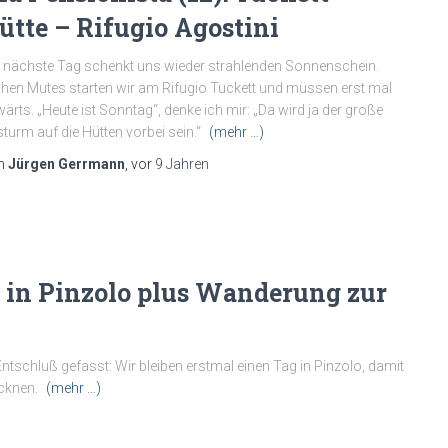
ütte – Rifugio Agostini
 nächste Tag schenkt uns wieder strahlenden Sonnenschein.
hen Mutes starten wir am Rifugio Tuckett und müssen erst mal
ärts. „Heute ist Sonntag“, denke ich mir: „Da wird ja der große
turm auf die Hütten vorbei sein.“
(mehr …)
n
Jürgen Gerrmann
, vor
9 Jahren
ag in Pinzolo plus Wanderung zur
chluß gefasst: Wir bleiben erstmal einen Tag in Pinzolo, damit
ocknen.
(mehr …)