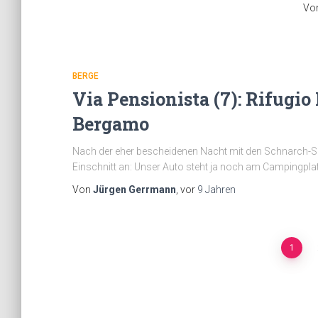
Vo
BERGE
Via Pensionista (7): Rifugi
Bergamo
Nach der eher bescheidenen Nacht mit den Schnarch-Sc
Einschnitt an: Unser Auto steht ja noch am Campingpla
Von
Jürgen Gerrmann
, vor
9 Jahren
Beitragsnavigation
1