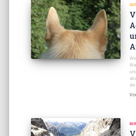
OU
V
A
u
A
Wie
Wan
urs
abz
die
Vo
BE
V