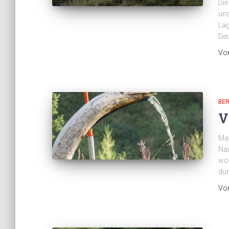
Die
uns
Lag
Deu
Vo
BE
V
Mar
Nac
wol
du
Vo