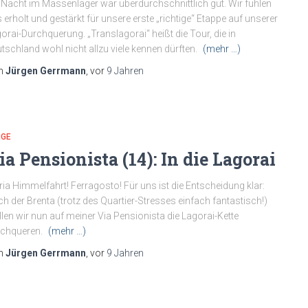
 Nacht im Massenlager war überdurchschnittlich gut. Wir fühlen
 erholt und gestärkt für unsere erste „richtige“ Etappe auf unserer
orai-Durchquerung. „Translagorai“ heißt die Tour, die in
tschland wohl nicht allzu viele kennen dürften.
(mehr …)
n
Jürgen Gerrmann
, vor
9 Jahren
RGE
ia Pensionista (14): In die Lagorai
ia Himmelfahrt! Ferragosto! Für uns ist die Entscheidung klar:
h der Brenta (trotz des Quartier-Stresses einfach fantastisch!)
len wir nun auf meiner Via Pensionista die Lagorai-Kette
rchqueren.
(mehr …)
n
Jürgen Gerrmann
, vor
9 Jahren