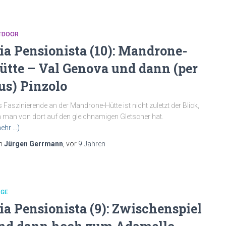
TDOOR
ia Pensionista (10): Mandrone-
ütte – Val Genova und dann (per
us) Pinzolo
 Faszinierende an der Mandrone-Hütte ist nicht zuletzt der Blick,
 man von dort auf den gleichnamigen Gletscher hat.
ehr …)
n
Jürgen Gerrmann
, vor
9 Jahren
RGE
ia Pensionista (9): Zwischenspiel