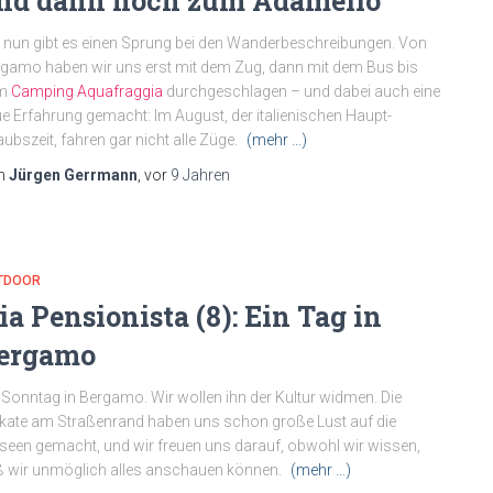
nd dann hoch zum Adamello
 nun gibt es einen Sprung bei den Wanderbeschreibungen. Von
gamo haben wir uns erst mit dem Zug, dann mit dem Bus bis
m
Camping Aquafraggia
durchgeschlagen – und dabei auch eine
e Erfahrung gemacht: Im August, der italienischen Haupt-
aubszeit, fahren gar nicht alle Züge.
(mehr …)
n
Jürgen Gerrmann
, vor
9 Jahren
TDOOR
ia Pensionista (8): Ein Tag in
ergamo
 Sonntag in Bergamo. Wir wollen ihn der Kultur widmen. Die
kate am Straßenrand haben uns schon große Lust auf die
een gemacht, und wir freuen uns darauf, obwohl wir wissen,
 wir unmöglich alles anschauen können.
(mehr …)