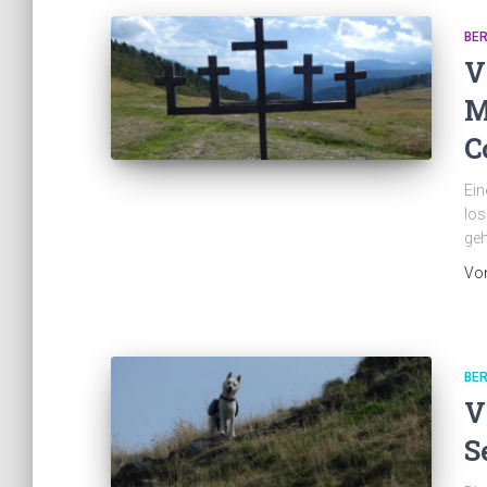
BE
V
M
C
Ein
los
geh
Vo
BE
V
S