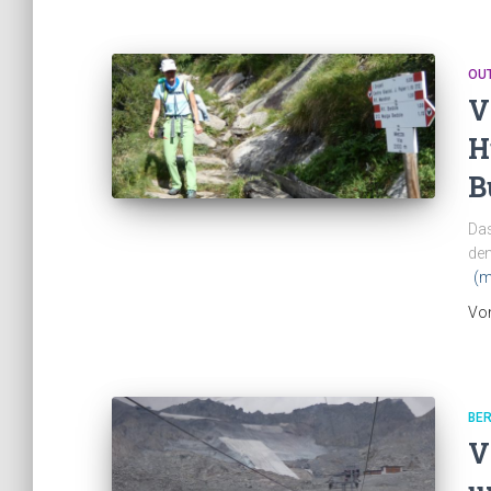
OU
V
H
B
Das
den
(m
Vo
BE
V