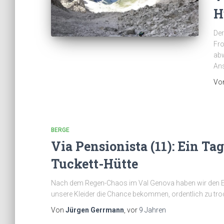
H
Der
Fro
abw
Ans
Vo
BERGE
Via Pensionista (11): Ein T
Tuckett-Hütte
Nach dem Regen-Chaos im Val Genova haben wir den Ents
unsere Kleider die Chance bekommen, ordentlich zu tr
Von
Jürgen Gerrmann
, vor
9 Jahren