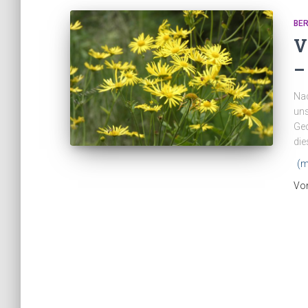
BE
V
–
Nac
uns
Ged
die
(m
Vo