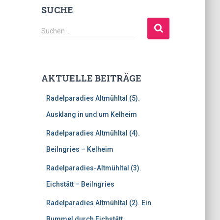
SUCHE
S
Suchen …
u
c
h
e
AKTUELLE BEITRÄGE
n
n
Radelparadies Altmühltal (5).
a
c
Ausklang in und um Kelheim
h
Radelparadies Altmühltal (4).
:
Beilngries – Kelheim
Radelparadies-Altmühltal (3).
Eichstätt – Beilngries
Radelparadies Altmühltal (2). Ein
Bummel durch Eichstätt