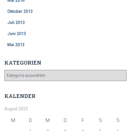
Mai 2016
Oktober 2013
Juli 2013
Juni 2013
Mai 2013
KATEGORIEN
K
A
T
E
KALENDER
G
O
August 2023
R
I
M
D
M
D
F
S
S
E
N