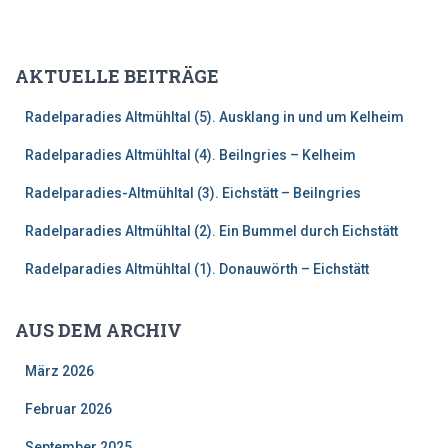
c
h
e
AKTUELLE BEITRÄGE
n
n
Radelparadies Altmühltal (5). Ausklang in und um Kelheim
a
c
Radelparadies Altmühltal (4). Beilngries – Kelheim
h
:
Radelparadies-Altmühltal (3). Eichstätt – Beilngries
Radelparadies Altmühltal (2). Ein Bummel durch Eichstätt
Radelparadies Altmühltal (1). Donauwörth – Eichstätt
AUS DEM ARCHIV
März 2026
Februar 2026
September 2025