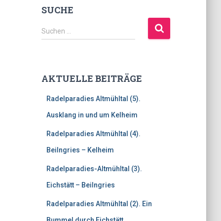
SUCHE
S
Suchen …
u
c
h
e
AKTUELLE BEITRÄGE
n
n
Radelparadies Altmühltal (5).
a
c
Ausklang in und um Kelheim
h
Radelparadies Altmühltal (4).
:
Beilngries – Kelheim
Radelparadies-Altmühltal (3).
Eichstätt – Beilngries
Radelparadies Altmühltal (2). Ein
Bummel durch Eichstätt