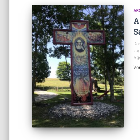
AR
A
S
Das
zug
eig
Vo