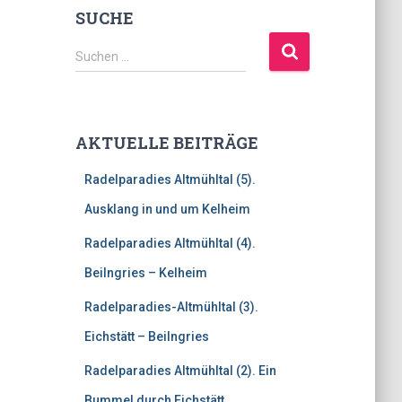
SUCHE
S
Suchen …
u
c
h
e
AKTUELLE BEITRÄGE
n
n
Radelparadies Altmühltal (5).
a
c
Ausklang in und um Kelheim
h
Radelparadies Altmühltal (4).
:
Beilngries – Kelheim
Radelparadies-Altmühltal (3).
Eichstätt – Beilngries
Radelparadies Altmühltal (2). Ein
Bummel durch Eichstätt