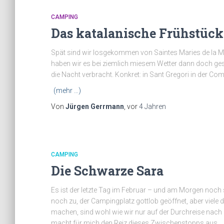
CAMPING
Das katalanische Frühstück
Spät sind wir losgekommen von Saintes Maries de la M
haben wir es bei ziemlich miesem Wetter dann doch ges
die Nacht verbracht. Konkret: in Sant Gregori in der Co
(mehr …)
Von
Jürgen Gerrmann
, vor
4 Jahren
CAMPING
Die Schwarze Sara
Es ist der letzte Tag im Februar – und am Morgen noch s
noch zu, der Campingplatz gottlob geöffnet, aber viele 
machen, sind wohl wie wir nur auf der Durchreise nach S
macht für mich den Reiz dieses Zwischenstopps aus.