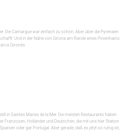
er. Die Camargue war einfach zu schön. Aber über die Pyrenäen
chafft. Und in der Nähe von Girona am Rande eines Pinienhains
marca Gironés.
till in Saintes Maries de la Mer. Die meisten Restaurants haben
der Franzosen, Holländer und Deutschen, die mit uns hier Station
panien oder gar Portugal. Aber gerade, daß es jetzt so ruhig ist,