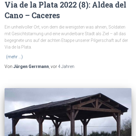
Via de la Plata 2022 (8): Aldea del
Cano – Caceres
Ein unheilvoller Ort, von dem die wenigsten was ahnen, Soldaten
mit Gesichtstarnung und eine wunderbare Stadt als Ziel – all das
begegnete uns auf der achten Etappe unserer Pilgerschaft auf der
Via de la Plata.
(mehr …)
Von
Jürgen Gerrmann
, vor
4 Jahren