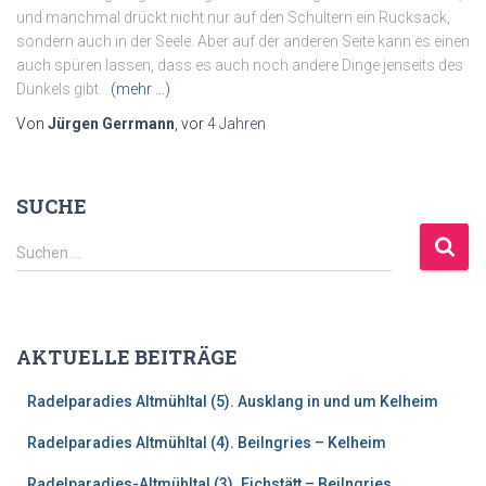
und manchmal drückt nicht nur auf den Schultern ein Rucksack,
sondern auch in der Seele. Aber auf der anderen Seite kann es einen
auch spüren lassen, dass es auch noch andere Dinge jenseits des
Dunkels gibt.
(mehr …)
Von
Jürgen Gerrmann
, vor
4 Jahren
SUCHE
S
Suchen …
u
c
h
e
AKTUELLE BEITRÄGE
n
n
Radelparadies Altmühltal (5). Ausklang in und um Kelheim
a
c
Radelparadies Altmühltal (4). Beilngries – Kelheim
h
:
Radelparadies-Altmühltal (3). Eichstätt – Beilngries