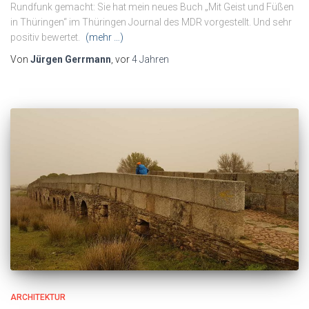
Rundfunk gemacht: Sie hat mein neues Buch „Mit Geist und Füßen
in Thüringen“ im Thüringen Journal des MDR vorgestellt. Und sehr
positiv bewertet.
(mehr …)
Von
Jürgen Gerrmann
, vor
4 Jahren
ARCHITEKTUR