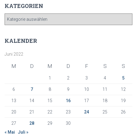
KATEGORIEN
K
A
T
E
KALENDER
G
O
Juni 2022
R
I
M
D
M
D
F
S
S
E
N
1
2
3
4
5
6
7
8
9
10
11
12
13
14
15
16
17
18
19
20
21
22
23
24
25
26
27
28
29
30
« Mai
Juli »