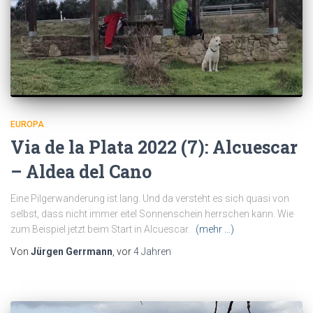
EUROPA
Via de la Plata 2022 (7): Alcuescar
– Aldea del Cano
Eine Pilgerwanderung ist lang. Und da versteht es sich quasi von
selbst, dass nicht immer eitel Sonnenschein herrschen kann. Wie
zum Beispiel jetzt beim Start in Alcuescar.
(mehr …)
Von
Jürgen Gerrmann
, vor
4 Jahren