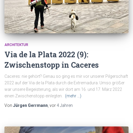
ARCHITEKTUR
Via de la Plata 2022 (9):
Zwischenstopp in Caceres
Caceres: nie gehört? Genau so ging es mir vor unserer Pilgerschaft
2022 auf der Via de la Plata durch die Extremadura. Umso größer
war unsere Begeisterung, als wir dort am 16. und 17. März 2022
einen Zwischenstopp einlegten.
(mehr …)
Von
Jürgen Gerrmann
, vor
4 Jahren