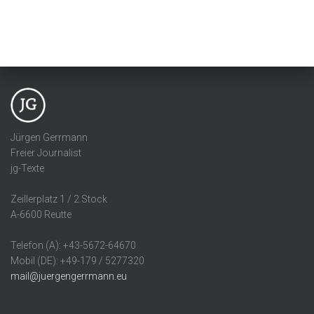
Jürgen Gerrmann
Freier Journalist
jg-Texte
Zeillerplatz 1 / 2.Stock
A-6600 Reutte
Telefon (A): +43-5672-64670
Mobil (DE): +49-179 / 5277320
mail@juergengerrmann.eu