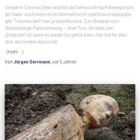
Gerade in Corona-Zeiten wächst die Sehnsucht nach Bewegung in
der Natur. Auch wenn es im Moment noch viele Einschränkungen
gibt: Träumen darf man ja zweifelsohne. Zum Beispiel vom
Starkenberger Panoramaweg – einer Tour, die ideal zum
„Einlaufen“ ist, wenn es wieder los gehen kann. Hier lest Ihr alles
über den zweiten Abschnitt:
(mehr …)
Von
Jürgen Gerrmann
, vor
5 Jahren