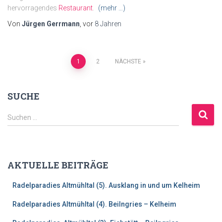
hervorragendes
Restaurant
.
(mehr …)
Von
Jürgen Gerrmann
, vor
8 Jahren
Beitragsnavigation
1
2
NÄCHSTE
SUCHE
S
Suchen …
u
c
h
e
AKTUELLE BEITRÄGE
n
n
Radelparadies Altmühltal (5). Ausklang in und um Kelheim
a
c
Radelparadies Altmühltal (4). Beilngries – Kelheim
h