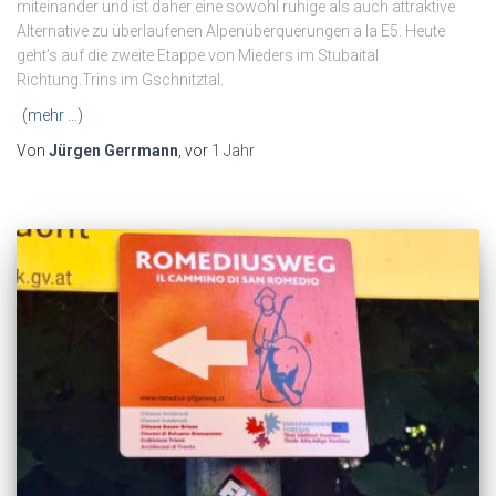
miteinander und ist daher eine sowohl ruhige als auch attraktive
Alternative zu überlaufenen Alpenüberquerungen a la E5. Heute
geht’s auf die zweite Etappe von Mieders im Stubaital
Richtung.Trins im Gschnitztal.
(mehr …)
Von
Jürgen Gerrmann
, vor
1 Jahr