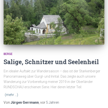
BERGE
Salige, Schnitzer und Seelenheil
Ein idealer Auftakt zur Wandersaison – das ist der Starkenberger
Panoramaweg über Gurgl- und Inntal. Das zeigte auch unsere
Wanderung zur Vorbereitung meiner 2019 in der Oberländer
RUNDSCHAU erschienen Serie. Hier deren letzter Teil:
(mehr …)
Von
Jürgen Gerrmann
, vor
5 Jahren