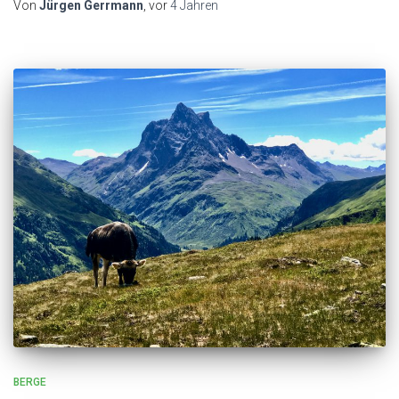
Von
Jürgen Gerrmann
, vor
4 Jahren
BERGE