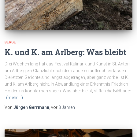
BERGE
K. und K. am Arlberg: Was bleibt
Drei Wochen lang hat das Festival Kulinarik und Kunst in St. Anton
am Arlberg ein Glanzlicht nach dem anderen aufleuchten lassen.
Die letzten Gerichte sind längst abgetragen, aber ganz vorbei ist K.
und K. am Arlberg nicht. In Abwandlung einer Erkenntnis Friedrich
Hölderlins könnte man sagen: Was aber bleibt, stiften die Bildhauer.
(mehr …)
Von
Jürgen Gerrmann
, vor
8 Jahren