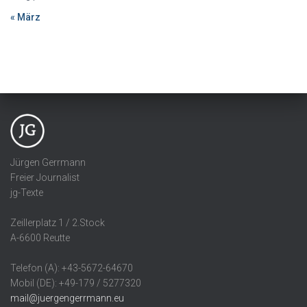
« März
Jürgen Gerrmann
Freier Journalist
jg-Texte
Zeillerplatz 1 / 2.Stock
A-6600 Reutte
Telefon (A): +43-5672-64670
Mobil (DE): +49-179 / 5277320
mail@juergengerrmann.eu