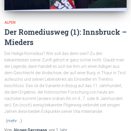
ALPEN
Der Romediusweg (1): Innsbruck –
Mieders
Der Heilige Romedius? Wer soll das denn sein? Zu den
bekanntesten seiner Zunft gehört er ganz sicher nicht. Glaubt man
der Legende, dann handelt es sich bei ihm um einen Adligen aus
dem Geschlecht der Andechser, der auf einer Burg in Thaur in Tirol
aufwuchs und seinen Lebenskreis als Einsiedler im Trentino
beschloss. Das ist die Variante in Bezug auf das 11. Jahrhundert,
die dem Ergebnis der historischen Forschung von heute am
nächsten kommt (andere ordnen ihn im 4., 7. oder 8. Jahrhundert
ein). Ein (noch) wenig bekannter Pilgerweg verbindet seit einigen
Jahren diese beiden Eckpunkte seiner Vita miteinander.
(mehr …)
Von
Jürgen Gerrmann
, vor
1 Jahr