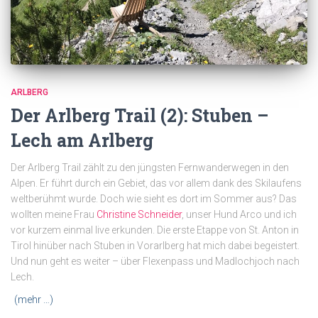
ARLBERG
Der Arlberg Trail (2): Stuben –
Lech am Arlberg
Der Arlberg Trail zählt zu den jüngsten Fernwanderwegen in den
Alpen. Er führt durch ein Gebiet, das vor allem dank des Skilaufens
weltberühmt wurde. Doch wie sieht es dort im Sommer aus? Das
wollten meine Frau
Christine Schneider
, unser Hund Arco und ich
vor kurzem einmal live erkunden. Die erste Etappe von St. Anton in
Tirol hinüber nach Stuben in Vorarlberg hat mich dabei begeistert.
Und nun geht es weiter – über Flexenpass und Madlochjoch nach
Lech.
(mehr …)