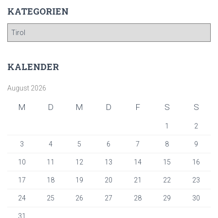
KATEGORIEN
K
A
T
E
KALENDER
G
O
August 2026
R
I
M
D
M
D
F
S
S
E
N
1
2
3
4
5
6
7
8
9
10
11
12
13
14
15
16
17
18
19
20
21
22
23
24
25
26
27
28
29
30
31