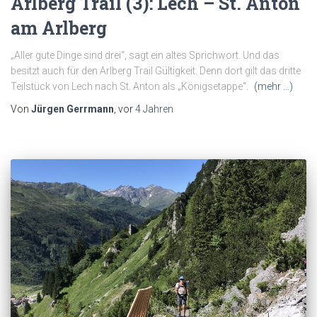
Arlberg Trail (3): Lech – St. Anton
am Arlberg
„Aller gute Dinge sind drei“, sagt ein altes Sprichwort. Und das
besitzt auch für den Arlberg Trail Gültigkeit. Denn dort gilt das dritte
Teilstück von Lech nach St. Anton als „Königsetappe“.
(mehr …)
Von
Jürgen Gerrmann
, vor
4 Jahren