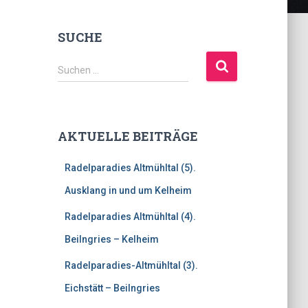
SUCHE
S
Suchen …
u
c
h
e
AKTUELLE BEITRÄGE
n
n
Radelparadies Altmühltal (5).
a
c
Ausklang in und um Kelheim
h
:
Radelparadies Altmühltal (4).
Beilngries – Kelheim
Radelparadies-Altmühltal (3).
Eichstätt – Beilngries