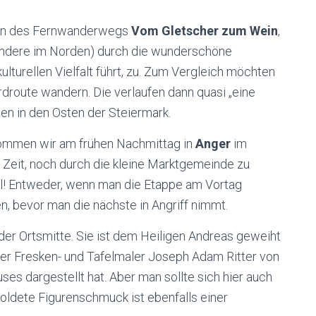
ppen des Fernwanderwegs
Vom Gletscher zum Wein
,
 andere im Norden) durch die wunderschöne
kulturellen Vielfalt führt, zu. Zum Vergleich möchten
rdroute wandern. Die verlaufen dann quasi „eine
ten in den Osten der Steiermark.
ommen wir am frühen Nachmittag in
Anger
im
Zeit, noch durch die kleine Marktgemeinde zu
all! Entweder, wenn man die Etappe am Vortag
, bevor man die nächste in Angriff nimmt.
der Ortsmitte. Sie ist dem Heiligen Andreas geweiht
 der Fresken- und Tafelmaler Joseph Adam Ritter von
s dargestellt hat. Aber man sollte sich hier auch
goldete Figurenschmuck ist ebenfalls einer