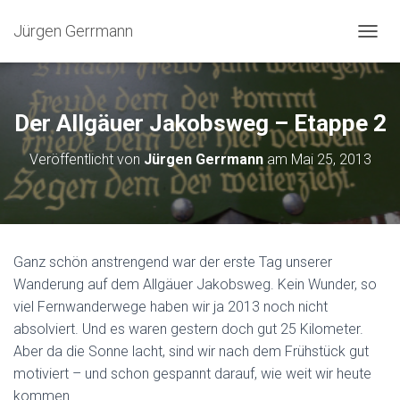
Jürgen Gerrmann
N
A
V
I
G
Der Allgäuer Jakobsweg – Etappe 2
A
T
Veröffentlicht von
Jürgen Gerrmann
am
Mai 25, 2013
I
O
N
U
M
S
Ganz schön anstrengend war der erste Tag unserer
C
Wanderung auf dem Allgäuer Jakobsweg. Kein Wunder, so
H
A
viel Fernwanderwege haben wir ja 2013 noch nicht
L
absolviert. Und es waren gestern doch gut 25 Kilometer.
T
Aber da die Sonne lacht, sind wir nach dem Frühstück gut
E
N
motiviert – und schon gespannt darauf, wie weit wir heute
kommen.