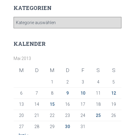
KATEGORIEN
K
A
T
E
KALENDER
G
O
Mai 2013
R
I
M
D
M
D
F
S
S
E
N
1
2
3
4
5
6
7
8
9
10
11
12
13
14
15
16
17
18
19
20
21
22
23
24
25
26
27
28
29
30
31