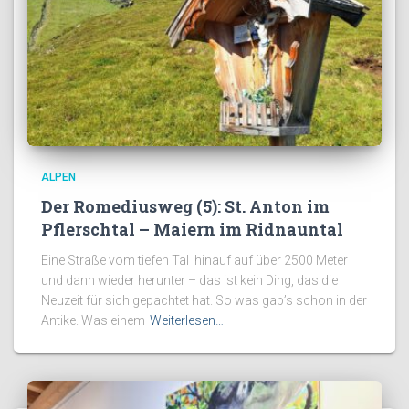
ALPEN
Der Romediusweg (5): St. Anton im
Pflerschtal – Maiern im Ridnauntal
Eine Straße vom tiefen Tal hinauf auf über 2500 Meter
und dann wieder herunter – das ist kein Ding, das die
Neuzeit für sich gepachtet hat. So was gab’s schon in der
Antike. Was einem
Weiterlesen…