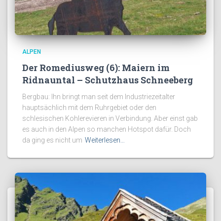
ALPEN
Der Romediusweg (6): Maiern im
Ridnauntal – Schutzhaus Schneeberg
Bergbau: Ihn bringt man seit dem Industriezeitalter
hauptsächlich mit dem Ruhrgebiet oder den
schlesischen Kohlerevieren in Verbindung. Aber einst gab
es auch in den Alpen so manchen Hotspot dafür. Doch
da ging es nicht um
Weiterlesen…