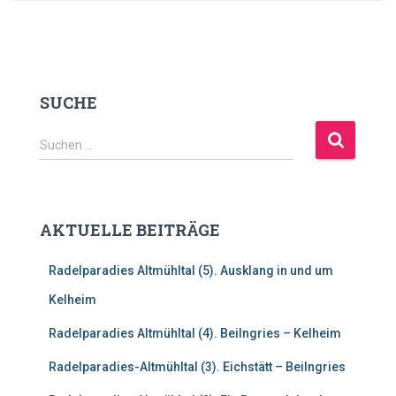
SUCHE
S
Suchen …
u
c
h
e
AKTUELLE BEITRÄGE
n
n
Radelparadies Altmühltal (5). Ausklang in und um
a
c
Kelheim
h
:
Radelparadies Altmühltal (4). Beilngries – Kelheim
Radelparadies-Altmühltal (3). Eichstätt – Beilngries