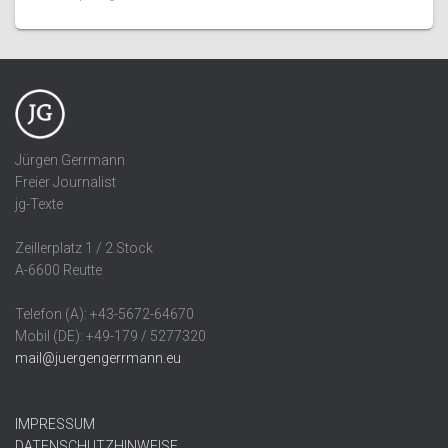
Jürgen Gerrmann
Freier Journalist
jg-Texte
Zeillerplatz 1 / 2.Stock
A-6600 Reutte
Telefon (A): +43-5672-64670
Mobil (DE): +49-179 / 5277320
mail@juergengerrmann.eu
IMPRESSUM
DATENSCHUTZHINWEISE