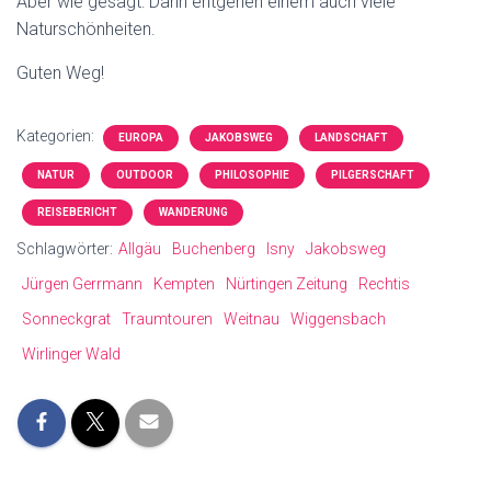
Aber wie gesagt: Dann entgehen einem auch viele
Naturschönheiten.
Guten Weg!
Kategorien:
EUROPA
JAKOBSWEG
LANDSCHAFT
NATUR
OUTDOOR
PHILOSOPHIE
PILGERSCHAFT
REISEBERICHT
WANDERUNG
Schlagwörter:
Allgäu
Buchenberg
Isny
Jakobsweg
Jürgen Gerrmann
Kempten
Nürtingen Zeitung
Rechtis
Sonneckgrat
Traumtouren
Weitnau
Wiggensbach
Wirlinger Wald