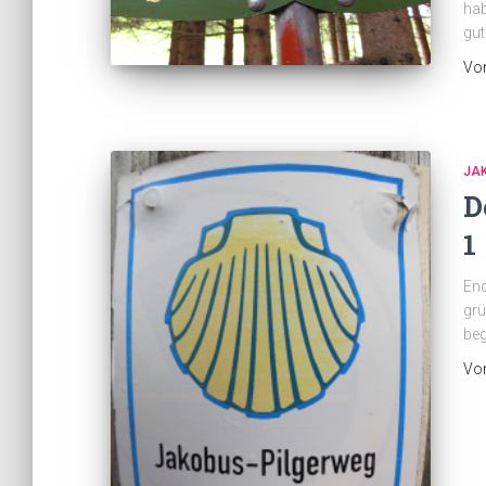
hab
gut
Vo
JA
D
1
End
grü
beg
Vo