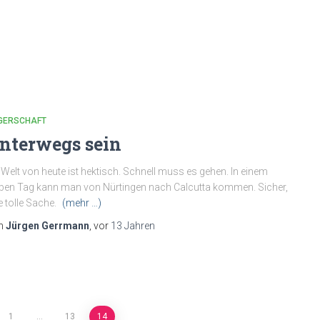
LGERSCHAFT
nterwegs sein
 Welt von heute ist hektisch. Schnell muss es gehen. In einem
ben Tag kann man von Nürtingen nach Calcutta kommen. Sicher,
e tolle Sache.
(mehr …)
n
Jürgen Gerrmann
, vor
13 Jahren
1
…
13
14