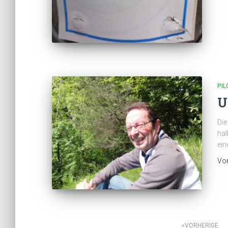
PI
U
Die
hal
ein
Vo
VORHERIGE