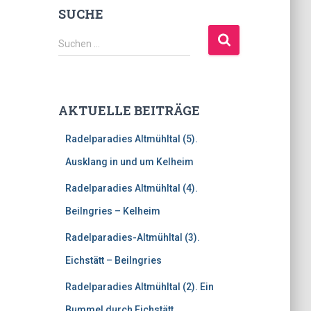
SUCHE
S
Suchen …
u
c
h
e
AKTUELLE BEITRÄGE
n
n
Radelparadies Altmühltal (5).
a
c
Ausklang in und um Kelheim
h
Radelparadies Altmühltal (4).
:
Beilngries – Kelheim
Radelparadies-Altmühltal (3).
Eichstätt – Beilngries
Radelparadies Altmühltal (2). Ein
Bummel durch Eichstätt