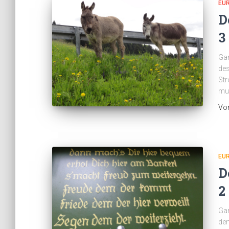
EU
D
3
Gan
des
Str
muß
Vo
EU
D
2
Gan
dem