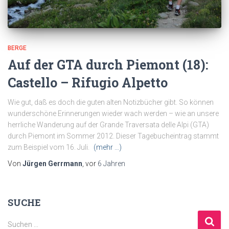
BERGE
Auf der GTA durch Piemont (18):
Castello – Rifugio Alpetto
Wie gut, daß es doch die guten alten Notizbücher gibt. So können
wunderschöne Erinnerungen wieder wach werden – wie an unsere
herrliche Wanderung auf der Grande Traversata delle Alpi (GTA)
durch Piemont im Sommer 2012. Dieser Tagebucheintrag stammt
zum Beispiel vom 16. Juli.
(mehr …)
Von
Jürgen Gerrmann
, vor
6 Jahren
SUCHE
S
Suchen …