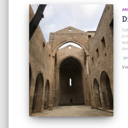
AR
D
Sei
in 
lei
ihn
(m
Vo