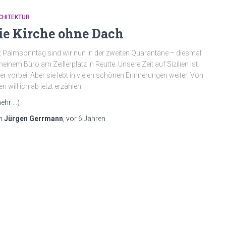
CHITEKTUR
ie Kirche ohne Dach
t Palmsonntag sind wir nun in der zweiten Quarantäne – diesmal
meinem Büro am Zeillerplatz in Reutte. Unsere Zeit auf Sizilien ist
der vorbei. Aber sie lebt in vielen schönen Erinnerungen weiter. Von
en will ich ab jetzt erzählen.
ehr …)
n
Jürgen Gerrmann
, vor
6 Jahren