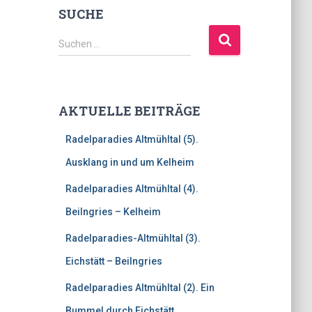
SUCHE
S
Suchen …
u
c
h
e
AKTUELLE BEITRÄGE
n
n
Radelparadies Altmühltal (5).
a
c
Ausklang in und um Kelheim
h
Radelparadies Altmühltal (4).
:
Beilngries – Kelheim
Radelparadies-Altmühltal (3).
Eichstätt – Beilngries
Radelparadies Altmühltal (2). Ein
Bummel durch Eichstätt