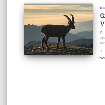
BE
G
V
Ein
Alp
mei
(m
Vo