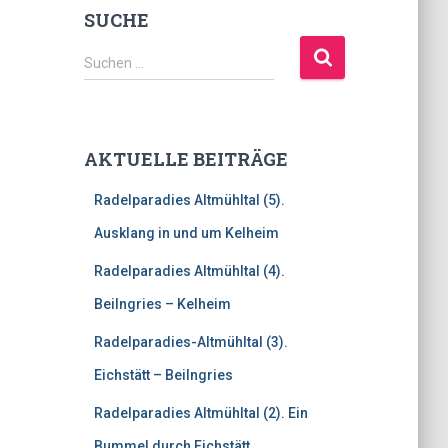
SUCHE
S
Suchen …
u
c
h
e
AKTUELLE BEITRÄGE
n
n
Radelparadies Altmühltal (5).
a
c
Ausklang in und um Kelheim
h
Radelparadies Altmühltal (4).
:
Beilngries – Kelheim
Radelparadies-Altmühltal (3).
Eichstätt – Beilngries
Radelparadies Altmühltal (2). Ein
Bummel durch Eichstätt