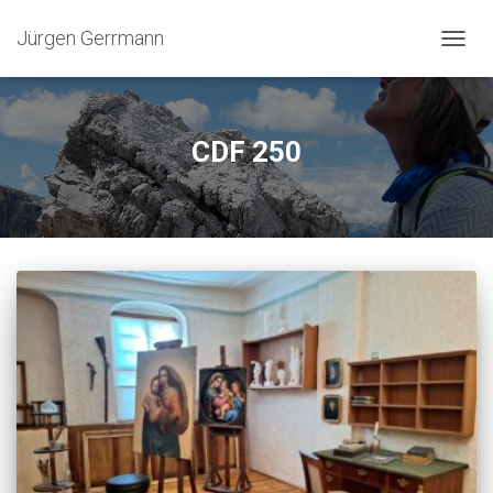
Jürgen Gerrmann
NAVIG
UMSC
CDF 250