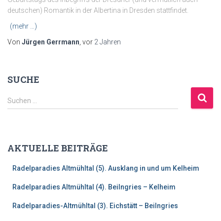
deutschen) Romantik in der Albertina in Dresden stattfindet.
(mehr …)
Von
Jürgen Gerrmann
, vor
2 Jahren
SUCHE
S
Suchen …
u
c
h
e
AKTUELLE BEITRÄGE
n
n
Radelparadies Altmühltal (5). Ausklang in und um Kelheim
a
c
Radelparadies Altmühltal (4). Beilngries – Kelheim
h
:
Radelparadies-Altmühltal (3). Eichstätt – Beilngries