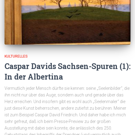
KULTURELLES
Caspar Davids Sachsen-Spuren (1):
In der Albertina
Vermutlich jeder Mensch dürfte sie kennen: seine „Seelenbilder“, die
ihn nicht nur über das Auge, sondern auch und gerade über das
Herz erreichen. Und insofern gibt es wohl auch „Seelenmaler“ die
just diese Kunst beherrschen, andere zutiefst zu berühren. Meiner
ist zum Beispiel Caspar David Friedrich. Und daher habe ich mich
sehr gefreut, daß ich beim Presse-Preview zu der großen
Ausstellung mit dabei sein konnte, die anlässlich des 250.
Geburtstags des Inbegriffs der Dresdner (und vermutlich auch