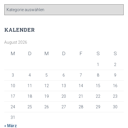
K
A
T
E
KALENDER
G
O
August 2026
R
I
M
D
M
D
F
S
S
E
N
1
2
3
4
5
6
7
8
9
10
11
12
13
14
15
16
17
18
19
20
21
22
23
24
25
26
27
28
29
30
31
« März