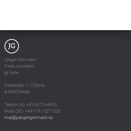
Jürgen Gerrmann
Freier Journalist
jg-Texte
Zeillerplatz 1 / 2.Stock
A-6600 Reutte
Telefon (A): +43-5672-64670
Mobil (DE): +49-179 / 5277320
mail@juergengerrmann.eu