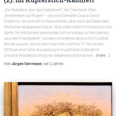
„Der Wanderer über dem Nebelmeer“, der Teschener Altar,
„Kreidefelsen auf Rügen“ – das sind Gemälde Caspar David
Friedrichs, die sich tief ins Bewusstsein, aber auch die Seele vieler
Menschen eingegraben haben. Was vielen indes nicht bewusst sein
dürfte: Sie entstanden keineswegs (um es salopp zu formulieren)
„aus dem Handgelenk“, sondern erforderten akribische Vorarbeit.
Wie die aussah, davon kann man sich noch bis 17. November
2024 bei einer tollen Ausstellung im Kupferstich-Kabinett im
Dresdner Residenzschloss ein detailliertes Bild machen.
(mehr …)
Von
Jürgen Gerrmann
, vor
2 Jahren